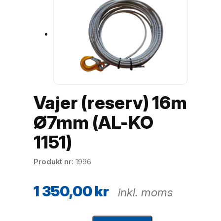
Vajer (reserv) 16m
Ø7mm (AL-KO
1151)
Produkt nr
1996
1 350,00
kr
inkl. moms
V