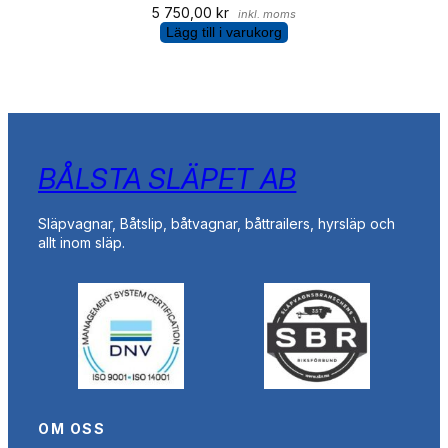
5 750,00
kr
inkl. moms
Lägg till i varukorg
BÅLSTA SLÄPET AB
Släpvagnar, Båtslip, båtvagnar, båttrailers, hyrsläp och
allt inom släp.
OM OSS