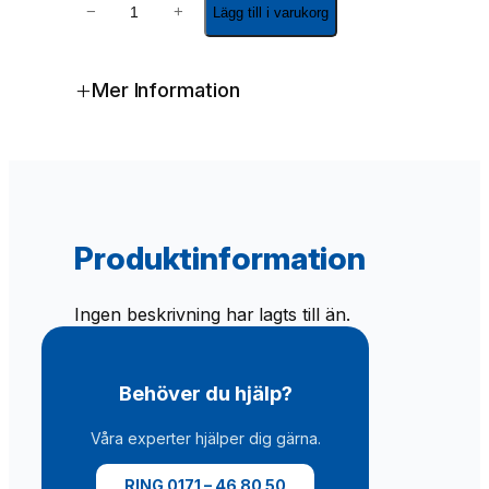
−
+
Lägg till i varukorg
a
j
e
+
Mer Information
r
(
r
e
s
e
r
Produktinformation
v
)
1
Ingen beskrivning har lagts till än.
6
m
Ø
Behöver du hjälp?
7
m
Våra experter hjälper dig gärna.
m
(
RING 0171 – 46 80 50