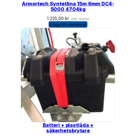
Armortech Syntetlina 15m 6mm DC4-
5000 4704kg
1 225,00
kr
inkl. moms
Lägg till i varukorg
Batteri + plastlåda +
säkerhetsbrytare