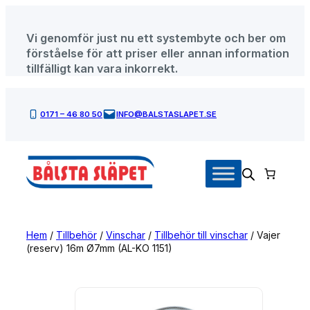
Hoppa
till
Vi genomför just nu ett systembyte och ber om
innehåll
förståelse för att priser eller annan information
tillfälligt kan vara inkorrekt.
0171 – 46 80 50
INFO@BALSTASLAPET.SE
Hem
/
Tillbehör
/
Vinschar
/
Tillbehör till vinschar
/ Vajer
(reserv) 16m Ø7mm (AL-KO 1151)