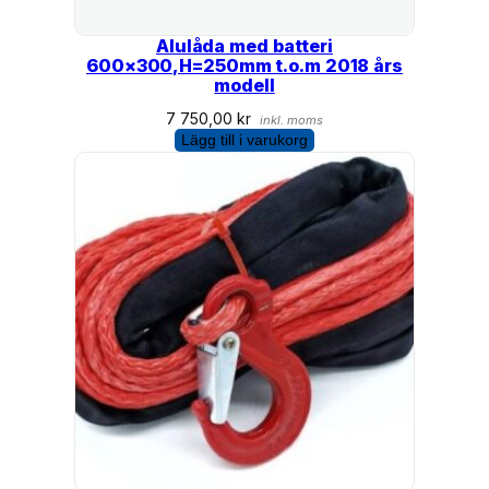
Alulåda med batteri
600×300,H=250mm t.o.m 2018 års
modell
7 750,00
kr
inkl. moms
Lägg till i varukorg