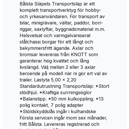
Bålsta Släpets Transportsläp är ett
komplett transportverktyg för hobby-
och yrkesanvändaren. För transport av
bilar, minigrävare, vältar, paddor, borr-
riggar, saxlyftar, byggnadsmaterial m.m.
Helsvetsat och varmgalvaniserat
stålchassi borgar för ett långt och
bekymmersfritt ägande. Axlar och
bromsar levereras från KNOTT som
garanterar hög kvalitet och lång
livslängd. Välj mellan 2 eller 3 axlar
beroende på modell när ni gör ert val av
trailer. Lastyta 5,00 x 2,20
Standardutrustning Transportsläp: *Stort
stödhjul. *Kraftiga surrningsöglor
*Balanstipp. *50 mm kulkoppling. *13
polig kontakt, 7 polig adapter
*Stöldskyddslås ingår i kulhandske
Första servicen ingår inom sex månader,
fritt Bålsta. Levereras registrerad och