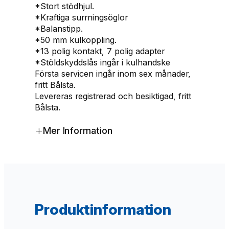
k
*Stort stödhjul.
g
*Kraftiga surrningsöglor
)
*Balanstipp.
m
*50 mm kulkoppling.
ä
*13 polig kontakt, 7 polig adapter
n
*Stöldskyddslås ingår i kulhandske
g
Första servicen ingår inom sex månader,
d
fritt Bålsta.
Levereras registrerad och besiktigad, fritt
Bålsta.
+
Mer Information
Produktinformation