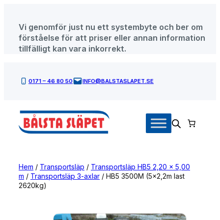
Hoppa
till
Vi genomför just nu ett systembyte och ber om
innehåll
förståelse för att priser eller annan information
tillfälligt kan vara inkorrekt.
0171 – 46 80 50
INFO@BALSTASLAPET.SE
Hem
/
Transportsläp
/
Transportsläp HB5 2,20 x 5,00
m
/
Transportsläp 3-axlar
/ HB5 3500M (5×2,2m last
2620kg)