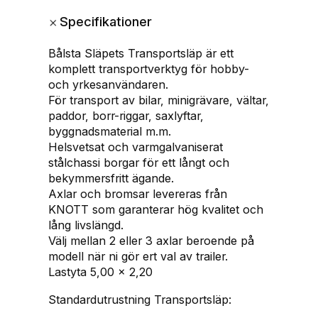
3
+
Specifikationer
5
0
Bålsta Släpets Transportsläp är ett
0
komplett transportverktyg för hobby-
M
och yrkesanvändaren.
(
För transport av bilar, minigrävare, vältar,
5
paddor, borr-riggar, saxlyftar,
×
byggnadsmaterial m.m.
2
Helsvetsat och varmgalvaniserat
,
stålchassi borgar för ett långt och
2
bekymmersfritt ägande.
m
Axlar och bromsar levereras från
l
KNOTT som garanterar hög kvalitet och
a
lång livslängd.
s
Välj mellan 2 eller 3 axlar beroende på
t
modell när ni gör ert val av trailer.
2
Lastyta 5,00 x 2,20
6
2
Standardutrustning Transportsläp:
0