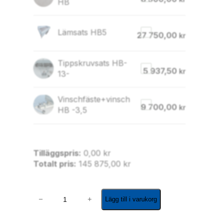
HB
Lämsats HB5
27 750,00
kr
Tippskruvsats HB-
5 937,50
kr
13-
Vinschfäste+vinsch
9 700,00
kr
HB -3,5
Tilläggspris:
0,00
kr
Totalt pris:
145 875,00
kr
H
−
+
Lägg till i varukorg
B
5