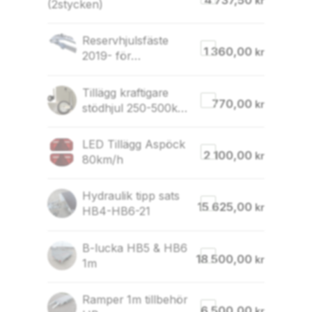
kr
(2stycken)
Reservhjulsfäste
1 360,00
kr
2019- för
120x40mm balk
Tillägg kraftigare
770,00
kr
stödhjul 250-500kg
(250kg utgår)
LED Tillägg Aspöck
2 100,00
kr
80km/h
Hydraulik tipp sats
15 625,00
kr
HB4-HB6-21
B-lucka HB5 & HB6
18 500,00
kr
1m
Ramper 1m tillbehör
6 500,00
kr