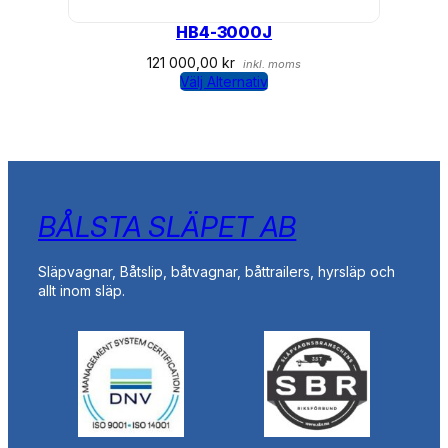
HB4-3000J
121 000,00
kr
inkl. moms
Välj Alternativ
BÅLSTA SLÄPET AB
Släpvagnar, Båtslip, båtvagnar, båttrailers, hyrsläp och
allt inom släp.