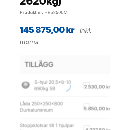
2620kg)
Produkt nr
HB53500M
145 875,00
kr
inkl.
moms
TILLÄGG
S-hjul 20.5×8-10
2 530,00
kr
690kg 5B
Låda 250x250x800
5 850,00
kr
Durkaluminium
Stoppklotsar till 1 hjulpar
4 737,50