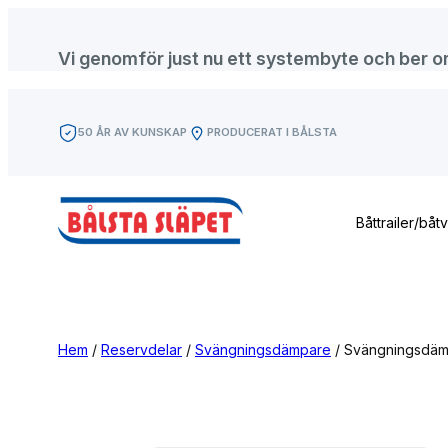
Hoppa
till
Vi genomför just nu ett systembyte och ber om f
innehåll
50 ÅR AV KUNSKAP
PRODUCERAT I BÅLSTA
Båttrailer/båt
Hem
/
Reservdelar
/
Svängningsdämpare
/ Svängningsdä