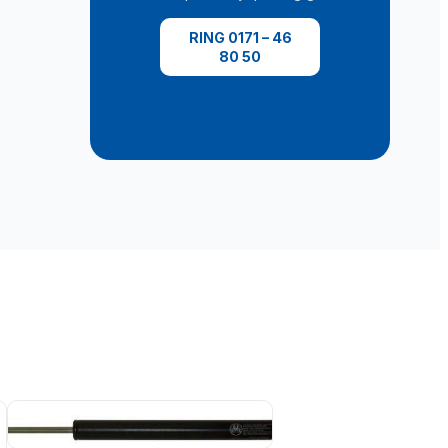
RING 0171 – 46
80 50