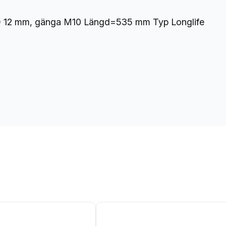
7
-
iØ 12 mm, gänga M10 Längd=535 mm Typ Longlife
K
F
2
0
m
ä
n
g
d