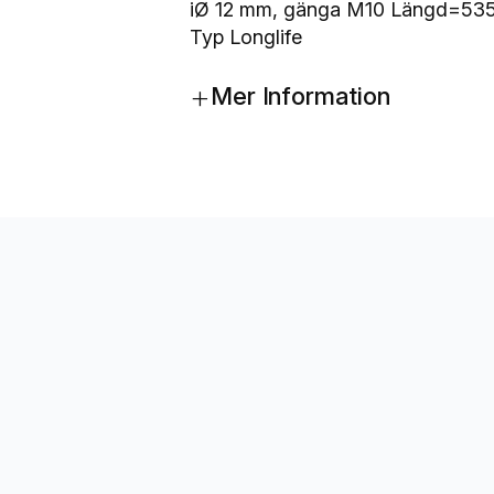
n
iØ 12 mm, gänga M10 Längd=53
g
Typ Longlife
s
+
d
Mer Information
ä
m
p
a
r
e
K
N
O
T
T
K
F
1