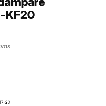
dämpare
7-KF20
moms
17-20