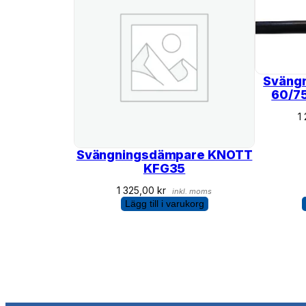
Sväng
60/7
1
Svängningsdämpare KNOTT
KFG35
1 325,00
kr
inkl. moms
Lägg till i varukorg