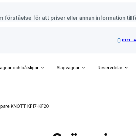
örståelse för att priser eller annan information tillfä
0171 – 
vagnar och båtslipar
Släpvagnar
Reservdelar
mpare KNOTT KF17-KF20