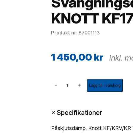
Svängnings
KNOTT KF1
Produkt nr
87001113
1 450,00
kr
inkl. 
S
−
+
Lägg till i varukorg
v
ä
n
+
Specifikationer
g
n
i
Påskjutsdämp. Knott KF/KRV/KR 