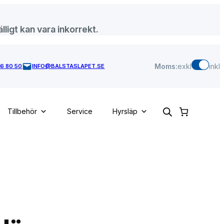
lligt kan vara inkorrekt.
Moms:
exkl
inkl
46 80 50
INFO@BALSTASLAPET.SE
Tillbehör
Service
Hyrsläp