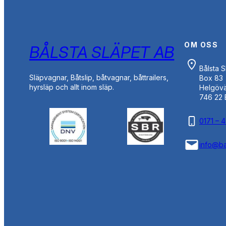
OM OSS
BÅLSTA SLÄPET AB
Bålsta 
Släpvagnar, Båtslip, båtvagnar, båttrailers,
Box 83
hyrsläp och allt inom släp.
Helgöv
746 22 
0171 – 
info@ba