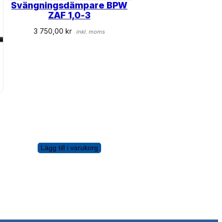
Svängningsdämpare BPW
ZAF 1,0-3
3 750,00
kr
inkl. moms
Lägg till i varukorg