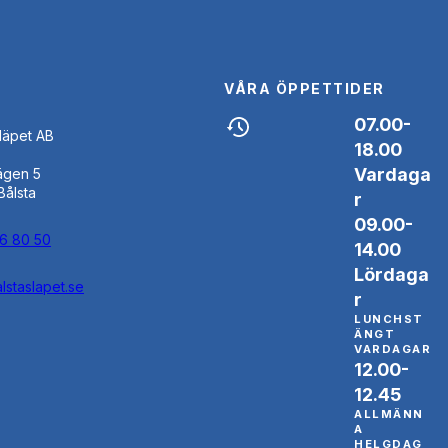
VÅRA ÖPPETTIDER
07.00-
Släpet AB
18.00
Vardaga
ägen 5
Bålsta
r
09.00-
46 80 50
14.00
Lördaga
lstaslapet.se
r
LUNCHST
ÄNGT
VARDAGAR
12.00-
12.45
ALLMÄNN
A
HELGDAG